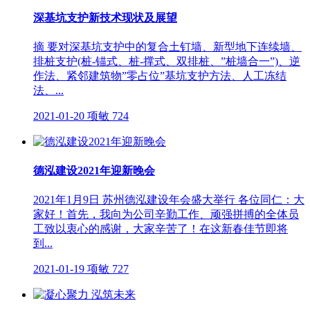
深基坑支护新技术现状及展望
摘 要对深基坑支护中的复合土钉墙、新型地下连续墙、
排桩支护(桩-锚式、桩-撑式、双排桩、”桩墙合一”)、逆
作法、紧邻建筑物”零占位”基坑支护方法、人工冻结
法、...
2021-01-20
项敏
724
德泓建设2021年迎新晚会
2021年1月9日 苏州德泓建设年会盛大举行 各位同仁：大
家好！首先，我向为公司辛勤工作、顽强拼搏的全体员
工致以衷心的感谢，大家辛苦了！在这新春佳节即将
到...
2021-01-19
项敏
727